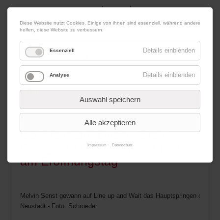
|
|
08. August 2026
Impressum
Kontakt
Datenschutz
Diese Website nutzt Cookies. Einige von ihnen sind essenziell, während andere
helfen, diese Website zu verbessern.
Werbung
Details einblenden
Essenziell
Details einblenden
Analyse
Menü
Auswahl speichern
10.01.2018 18:53
von Redaktion
Alle akzeptieren
CSI Neustadt-Dosse: Erste
Erfolge für Berlin-Brandenburg
Impressum
Datenschutz
am Eröffnungstag
Melvin Senst gewann auf Line up and Wait das Hauptspringen des Au
Neustadt - Foto: Schroeder