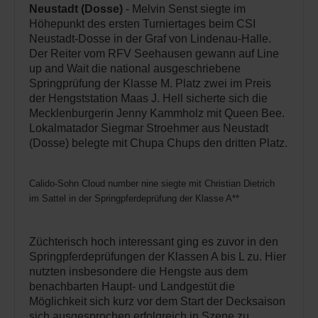
Neustadt (Dosse)
- Melvin Senst siegte im
Höhepunkt des ersten Turniertages beim CSI
Neustadt-Dosse in der Graf von Lindenau-Halle.
Der Reiter vom RFV Seehausen gewann auf Line
up and Wait die national ausgeschriebene
Springprüfung der Klasse M. Platz zwei im Preis
der Hengststation Maas J. Hell sicherte sich die
Mecklenburgerin Jenny Kammholz mit Queen Bee.
Lokalmatador Siegmar Stroehmer aus Neustadt
(Dosse) belegte mit Chupa Chups den dritten Platz.
Calido-Sohn Cloud number nine siegte mit Christian Dietrich
im Sattel in der Springpferdeprüfung der Klasse A**
Züchterisch hoch interessant ging es zuvor in den
Springpferdeprüfungen der Klassen A bis L zu. Hier
nutzten insbesondere die Hengste aus dem
benachbarten Haupt- und Landgestüt die
Möglichkeit sich kurz vor dem Start der Decksaison
sich ausgesprochen erfolgreich in Szene zu