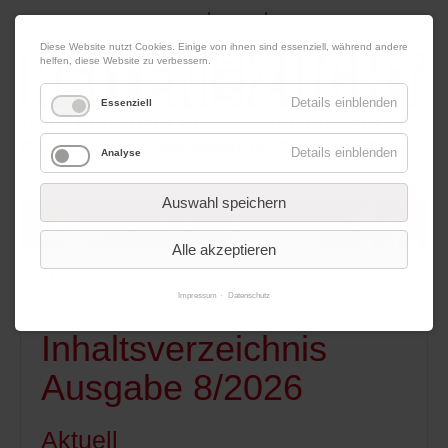
|
|
06. August 2026
Impressum
Kontakt
Datenschutz
Diese Website nutzt Cookies. Einige von ihnen sind essenziell, während andere
helfen, diese Website zu verbessern.
Details einblenden
Essenziell
Details einblenden
Analyse
Werbung
Auswahl speichern
Alle akzeptieren
Menü
Impressum
Datenschutz
Inhaltsverzeichnis
Ausgabe 8/2026
Aktuell