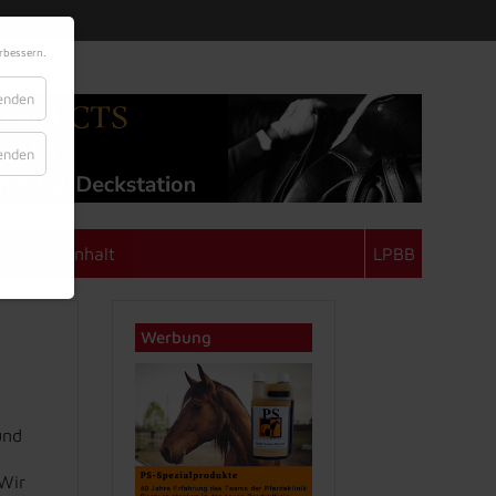
rbessern.
lenden
lenden
achsen-Anhalt
LPBB
Werbung
und
Wir