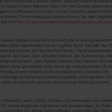
ne den Einsatz von Cookies nutzen, wodurch möglicherweise e
ur eingeschränkt arbeiten. Wenn Sie die Cookies deaktiviere
gen Ihres Browsers erreichen. Nutzen Sie bitte dessen Hilfsfu
 können. Online-Anzeigen-Cookies können Sie über folgende
 die USA
http://www.youronlinechoices.com/uk/your-ad-choi
r unsere Webseite erfordert technisch die Erfassung bestimmt
rden diese sogenannten Server-Logfiles durch uns oder den P
einen Rückschluss auf Sie und Ihre Person. Die entsprechende
seite, der Datei, dem aktuellen Datum, der Datenmenge, d
en Betriebssystem, dem Domain-Namen Ihres Internet-Provide
 unsere Seite gewechselt sind, sowie der entsprechenden IP-A
eferung unserer Inhalte sowie zu statistischen Zwecken. Die
nd ständige Verbesserung unseres Angebots. Auch behalten wir
 sollte der Verdacht auf eine rechtswidrige Nutzung unseres
 Umständen auch Inhalte, Dienste und Leistungen von ander
e für solche Angebote sind Karten von Google-Maps, YouTube
er Leistungen von dritter Seite erfordert regelmäßig die Überm