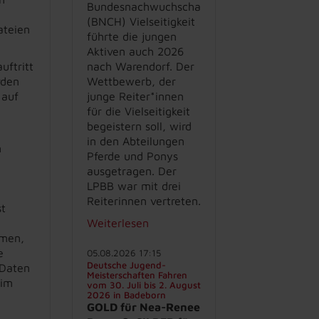
Bundesnachwuchschampionat
(BNCH) Vielseitigkeit
ateien
führte die jungen
Aktiven auch 2026
uftritt
nach Warendorf. Der
rden
Wettbewerb, der
 auf
junge Reiter*innen
für die Vielseitigkeit
begeistern soll, wird
in den Abteilungen
m
Pferde und Ponys
ausgetragen. Der
LPBB war mit drei
Reiterinnen vertreten.
st
Weiterlesen
amen,
e
05.08.2026 17:15
Deutsche Jugend-
 Daten
Meisterschaften Fahren
eim
vom 30. Juli bis 2. August
2026 in Badeborn
GOLD für Nea-Renee