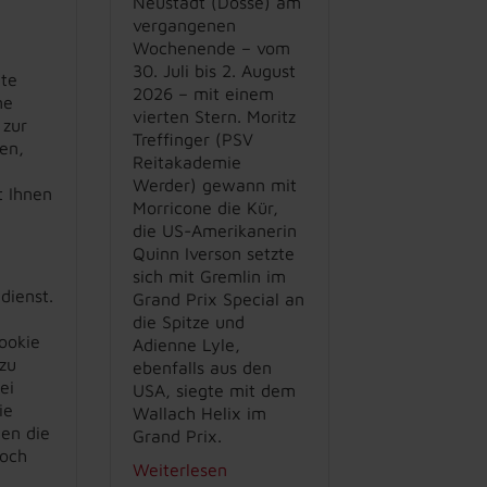
Neustadt (Dosse) am
vergangenen
Wochenende – vom
30. Juli bis 2. August
ite
2026 – mit einem
ne
vierten Stern. Moritz
 zur
Treffinger (PSV
en,
Reitakademie
Werder) gewann mit
t Ihnen
Morricone die Kür,
u
die US-Amerikanerin
Quinn Iverson setzte
sich mit Gremlin im
dienst.
Grand Prix Special an
die Spitze und
ookie
Adienne Lyle,
zu
ebenfalls aus den
ei
USA, siegte mit dem
ie
Wallach Helix im
nen die
Grand Prix.
doch
Weiterlesen