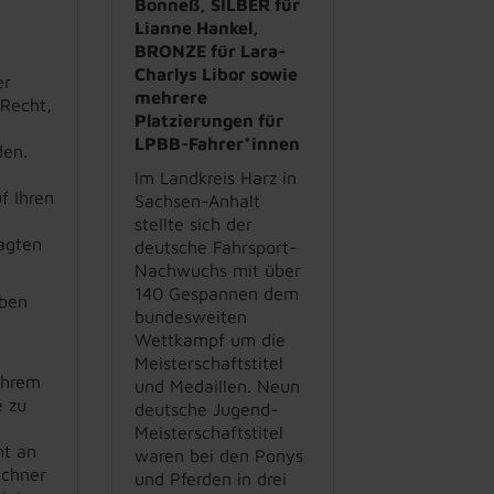
Bonneß, SILBER für
Lianne Hankel,
BRONZE für Lara-
Charlys Libor sowie
er
mehrere
Recht,
Platzierungen für
LPBB-Fahrer*innen
den.
Im Landkreis Harz in
f Ihren
Sachsen-Anhalt
stellte sich der
agten
deutsche Fahrsport-
Nachwuchs mit über
140 Gespannen dem
aben
bundesweiten
Wettkampf um die
Meisterschaftstitel
Ihrem
und Medaillen. Neun
e zu
deutsche Jugend-
Meisterschaftstitel
ht an
waren bei den Ponys
echner
und Pferden in drei