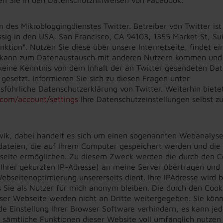
des Mikrobloggingdienstes Twitter. Betreiber von Twitter ist
ssig in den USA, San Francisco, CA 94103, 1355 Market St, Su
ktion“. Nutzen Sie diese über unsere Internetseite, findet ei
Es kann zum Datenaustausch mit anderen Nutzern kommen und
keine Kenntnis von dem Inhalt der an Twitter gesendeten Dat
esetzt. Informieren Sie sich zu diesen Fragen unter
usführliche Datenschutzerklärung von Twitter. Weiterhin biete
r.com/account/settings
Ihre Datenschutzeinstellungen selbst z
ik, dabei handelt es sich um einen sogenannten Webanalyse
dateien, die auf Ihrem Computer gespeichert werden und die
seite ermöglichen. Zu diesem Zweck werden die durch den C
 Ihrer gekürzten IP-Adresse) an meine Server übertragen und 
seitenoptimierung unsererseits dient. Ihre IPAdresse wird b
Sie als Nutzer für mich anonym bleiben. Die durch den Cook
ser Webseite werden nicht an Dritte weitergegeben. Sie kön
 Einstellung Ihrer Browser Software verhindern, es kann je
ht sämtliche Funktionen dieser Website voll umfänglich nutzen