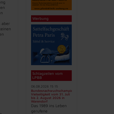
eng
ten
en
Werbung
s aber
keinen
en
Schlagzeilen vom
LPBB
06.08.2026 15:15
Bundesnachwuchschampionat
Vielseitigkeit vom 31. Juli
bis 2. August 2026 in
Warendorf
Das 1989 ins Leben
gerufene
n