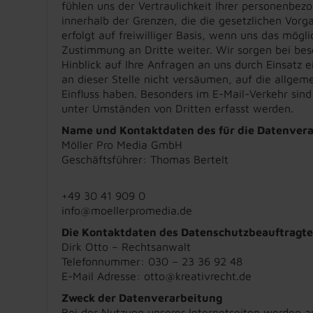
fühlen uns der Vertraulichkeit Ihrer personenbez
innerhalb der Grenzen, die die gesetzlichen Vor
erfolgt auf freiwilliger Basis, wenn uns das mögl
Zustimmung an Dritte weiter. Wir sorgen bei be
Hinblick auf Ihre Anfragen an uns durch Einsatz 
an dieser Stelle nicht versäumen, auf die allgem
Einfluss haben. Besonders im E-Mail-Verkehr sin
unter Umständen von Dritten erfasst werden.
Name und Kontaktdaten des für die Datenvera
Möller Pro Media GmbH
Geschäftsführer: Thomas Bertelt
+49 30 41 909 0
info@moellerpromedia.de
Die Kontaktdaten des Datenschutzbeauftragt
Dirk Otto – Rechtsanwalt
Telefonnummer: 030 – 23 36 92 48
E-Mail Adresse: otto@kreativrecht.de
Zweck der Datenverarbeitung
Bei der Nutzung unserer Internetseiten werden 