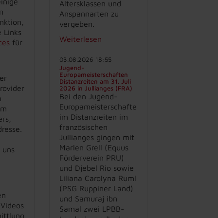
inige
Altersklassen und
n
Anspannarten zu
nktion,
vergeben.
 Links
Weiterlesen
ces
für
03.08.2026 18:55
Jugend-
Europameisterschaften
er
Distanzreiten am 31. Juli
rovider
2026 in Jullianges (FRA)
Bei den Jugend-
n
Europameisterschaften
em
im Distanzreiten im
rs,
französischen
dresse.
Jullianges gingen mit
Marlen Grell (Equus
 uns
Förderverein PRU)
und Djebel Rio sowie
Liliana Carolyna Ruml
(PSG Ruppiner Land)
en
und Samuraj ibn
-Videos
Samal zwei LPBB-
ittlung