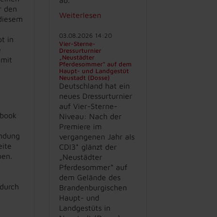
r den
Weiterlesen
 diesem
03.08.2026 14:20
t in
Vier-Sterne-
e
Dressurturnier
„Neustädter
 mit
Pferdesommer“ auf dem
Haupt- und Landgestüt
Neustadt (Dosse)
Deutschland hat ein
neues Dressurturnier
auf Vier-Sterne-
ebook
Niveau: Nach der
Premiere im
indung
vergangenen Jahr als
eite
CDI3* glänzt der
ben.
„Neustädter
Pferdesommer“ auf
dem Gelände des
durch
Brandenburgischen
Haupt- und
Landgestüts in