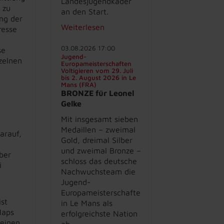
Landesjugendkader
 zu
an den Start.
ung der
Weiterlesen
resse
03.08.2026 17:00
se
Jugend-
zelnen
Europameisterschaften
Voltigieren vom 29. Juli
bis 2. August 2026 in Le
Mans (FRA)
BRONZE für Leonel
Gelke
Mit insgesamt sieben
Medaillen – zweimal
arauf,
Gold, dreimal Silber
und zweimal Bronze –
Über
schloss das deutsche
i
Nachwuchsteam die
Jugend-
Europameisterschaften
ist
in Le Mans als
Maps
erfolgreichste Nation
 einen
ab.