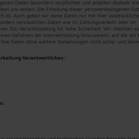
ogenen Daten besonders verpflichtet und arbeiten deshalb str
gaben uns setzen. Die Erhebung dieser personenbezogenen Da
ich ist. Auch geben wir diese Daten nur mit Ihrer ausdrücklich
sonders vertraulichen Daten wie im Zahlungsverkehr oder im
einer SSL-Verschlüsselung für hohe Sicherheit. Wir möchten e
einen Gefahren der Internetnutzung hinzuweisen, auf die wir 
d Ihre Daten ohne weitere Vorkehrungen nicht sicher und könn
rbeitung Verantwortlichen:
en:
aus organisatorischen und technischen Gründen folgende Date