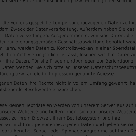
tisierte Einzelfallentscheidung bzw. Profiling oder Scoring
ber die von uns gespeicherten personenbezogenen Daten zu Ihr
dem Zweck der Datenverarbeitung. Außerdem haben Sie das 
hrer Daten zu verlangen. Ausgenommen davon sind Daten, die
oder zur ordnungsgemäßen Geschäftsabwicklung benötigt wer
en kann, werden Daten zu Kontrollzwecken in einer Sperrdatei
ichen Archivierungspflicht erfasst, löschen wir Ihre Daten au
wir Ihre Daten. Für alle Fragen und Anliegen zur Berichtigung,
Daten wenden Sie sich bitte an unseren Datenschutzbeauftr
klärung bzw. an die im Impressum genannte Adresse.
enen Daten Ihre Rechte nicht in vollem Umfang gewahrt, h
chtsbehörde Beschwerde einzureichen.
ese kleinen Textdateien werden von unserem Server aus auf 
 unserer Webseite und helfen Ihnen, sich auf unserer Webseit
esse, zu Ihrem Browser, Ihrem Betriebssystem und Ihrer
en wir nicht mit personenbezogenen Daten und geben sie nic
ns dazu benutzt, Schad- oder Spionageprogramme auf Ihren R