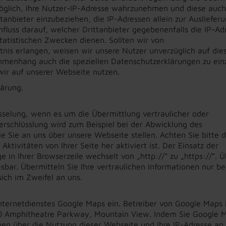
 möglich, Ihre Nutzer-IP-Adresse wahrzunehmen und diese auch
tanbieter einzubeziehen, die IP-Adressen allein zur Ausliefer
nfluss darauf, welcher Drittanbieter gegebenenfalls die IP-Ad
tatistischen Zwecken dienen. Sollten wir von
nis erlangen, weisen wir unsere Nutzer unverzüglich auf die
ammenhang auch die speziellen Datenschutzerklärungen zu ein
 wir auf unserer Webseite nutzen.
lärung.
sselung, wenn es um die Übermittlung vertraulicher oder
Verschlüsslung wird zum Beispiel bei der Abwicklung des
e Sie an uns über unsere Webseite stellen. Achten Sie bitte d
ktivitäten von Ihrer Seite her aktiviert ist. Der Einsatz der
e in Ihrer Browserzeile wechselt von „http://“ zu „https://“. 
esbar. Übermitteln Sie Ihre vertraulichen Informationen nur be
ich im Zweifel an uns.
nternetdienstes Google Maps ein. Betreiber von Google Maps 
00 Amphitheatre Parkway, Mountain View. Indem Sie Google 
en über die Nutzung dieser Webseite und Ihre IP-Adresse an