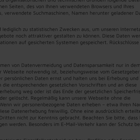
nen Seiten, des von Ihnen verwendeten Browsers und Ihres
gs, verwendete Suchmaschinen, Namen herunter geladener D
ediglich zu statistischen Zwecken aus, um unseren Interneta
gebote noch attraktiver gestalten zu können. Diese Daten we
tionen auf gesicherten Systemen gespeichert. Rückschlüsse
hmen von Datenvermeidung und Datensparsamkeit nur in de
er Webseite notwendig ist, beziehungsweise vom Gesetzgeber
r persönlichen Daten ernst und halten uns bei Erhebung und
 die entsprechenden gesetzlichen Vorschriften und an diese
erhebung weg oder ist das Ende der gesetzlichen Speicherfri
oder gelöscht. Regelmäßig kann unsere Webseite ohne die
. Wenn wir personenbezogene Daten erheben – etwa Ihren N
diese Datenerhebung freiwillig. Ohne eine ausdrücklich erteilt
ritten nicht zur Kenntnis gebracht. Beachten Sie bitte, dass
agen werden. Besonders im E-Mail-Verkehr kann der Schutz b