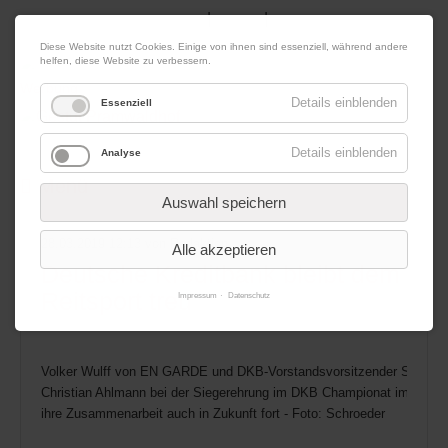
|
|
08. August 2026
Impressum
Kontakt
Datenschutz
Diese Website nutzt Cookies. Einige von ihnen sind essenziell, während andere
helfen, diese Website zu verbessern.
Werbung
Details einblenden
Essenziell
Details einblenden
Analyse
Menü
Auswahl speichern
28.03.2019 12:13
von Redaktion
Alle akzeptieren
Deutsche Kreditbank bleibt dem
Reitsport treu
Impressum
Datenschutz
Volker Wulff von EN GARDE und DKB-Vorstandsvorsitzender Stefan Unt
Christian Ahlmann bei der Siegerehrung im DKB Championat im Berli
ihre Zusammenarbeit auch in Zukunft fort - Foto: Schroeder