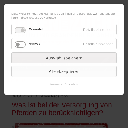
|
|
07. August 2026
Impressum
Kontakt
Datenschutz
Diese Website nutzt Cookies. Einige von ihnen sind essenziell, während andere
helfen, diese Website zu verbessern.
Details einblenden
Essenziell
Details einblenden
Analyse
Werbung
Auswahl speichern
Alle akzeptieren
Menü
Impressum
Datenschutz
06.04.2020 10:39
von Redaktion
Was ist bei der Versorgung von
Pferden zu berücksichtigen?