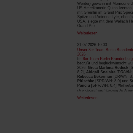
Werder) gewann mit Morricone di
US-Amerikanerin Quinn Iverson 
mit Gremlin im Grand Prix Speci
Spitze und Adienne Lyle, ebenfa
USA, siegte mit dem Wallach He
Grand Prix.
Weiterlesen
31.07.2026 10:00
Unser 8er-Team Berlin-Brandenbu
2026
Im
8er-Team Berlin-Brandenburg
begrüßt und beglückwünscht wur
2026:
Greta Marlena Rodeck
[
8,2],
Abigail Snelsire
[DR/WN: 
Rebecca Bekerman
[DR/WN: 8,
Plüschke
[SPR/WN: 8,0] und
S
Panciu
[SPR/WN: 8,4]
[Reihenfol
chronologisch nach Eingang der Anme
Weiterlesen