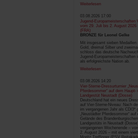
Weiterlesen
03.08.2026 17:00
Jugend-Europameisterschaften V
vom 29. Juli bis 2. August 2026
(FRA)
BRONZE für Leonel Gelke
Mit insgesamt sieben Medaillen
Gold, dreimal Silber und zweima
schloss das deutsche Nachwuc
Jugend-Europameisterschaften 
als erfolgreichste Nation ab.
Weiterlesen
03.08.2026 14:20
Vier-Sterne-Dressurturnier „Neus
Pferdesommer“ auf dem Haupt- 
Landgestüt Neustadt (Dosse)
Deutschland hat ein neues Dress
auf Vier-Sterne-Niveau: Nach de
im vergangenen Jahr als CDI3* g
„Neustädter Pferdesommer“ auf
Gelände des Brandenburgischen
Landgestüts in Neustadt (Dosse
vergangenen Wochenende – vom 
2. August 2026 – mit einem vier
Moritz Treffinger (PSV Reitaka