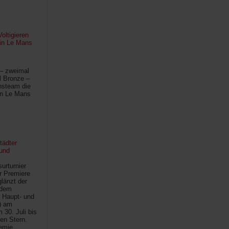
oltigieren
 in Le Mans
 – zweimal
l Bronze –
hsteam die
in Le Mans
tädter
und
urturnier
r Premiere
länzt der
 dem
 Haupt- und
) am
30. Juli bis
ten Stern.
demie