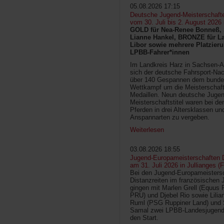
05.08.2026 17:15
Deutsche Jugend-Meisterschaft
vom 30. Juli bis 2. August 2026
GOLD für Nea-Renee Bonneß, 
Lianne Hankel, BRONZE für La
Libor sowie mehrere Platzieru
LPBB-Fahrer*innen
Im Landkreis Harz in Sachsen-An
sich der deutsche Fahrsport-Na
über 140 Gespannen dem bunde
Wettkampf um die Meisterschafts
Medaillen. Neun deutsche Jugen
Meisterschaftstitel waren bei d
Pferden in drei Altersklassen un
Anspannarten zu vergeben.
Weiterlesen
03.08.2026 18:55
Jugend-Europameisterschaften D
am 31. Juli 2026 in Jullianges (
Bei den Jugend-Europameisters
Distanzreiten im französischen 
gingen mit Marlen Grell (Equus 
PRU) und Djebel Rio sowie Lilia
Ruml (PSG Ruppiner Land) und 
Samal zwei LPBB-Landesjugend
den Start.