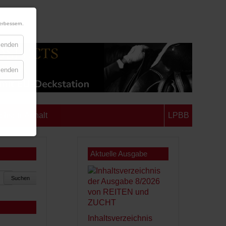
erbessern.
blenden
blenden
chsen-Anhalt
LPBB
Aktuelle Ausgabe
Suchen
Inhaltsverzeichnis