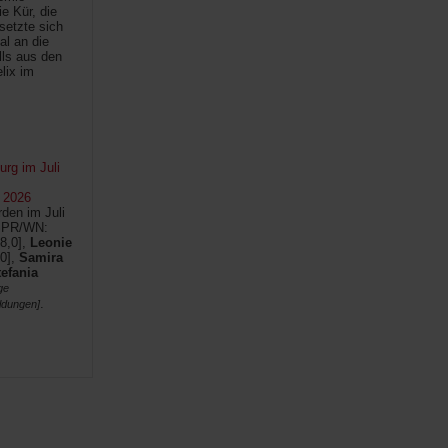
e Kür, die
setzte sich
al an die
lls aus den
lix im
rg im Juli
 2026
den im Juli
SPR/WN:
8,0],
Leonie
0],
Samira
tefania
ge
.
ldungen]