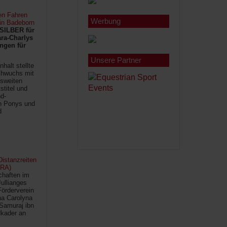
en Fahren
Werbung
 in Badeborn
SILBER für
ra-Charlys
ngen für
Unsere Partner
halt stellte
chwuchs mit
sweiten
titel und
d-
en Ponys und
d
istanzreiten
FRA)
chaften im
Jullianges
Förderverein
na Carolyna
Samuraj ibn
kader an