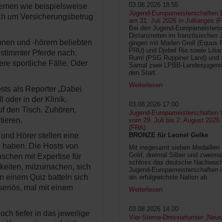
03.08.2026 18:55
hemen wie beispielsweise
Jugend-Europameisterschaften D
uch um Versicherungsbetrug
am 31. Juli 2026 in Jullianges (
Bei den Jugend-Europameisters
Distanzreiten im französischen 
nnen und -hörern beliebten
gingen mit Marlen Grell (Equus 
PRU) und Djebel Rio sowie Lilia
stimmter Pferde nach.
Ruml (PSG Ruppiner Land) und 
re sportliche Fälle. Oder
Samal zwei LPBB-Landesjugend
den Start.
Weiterlesen
sts als Reporter „Dabei
l oder in der Klinik.
03.08.2026 17:00
f den Tisch. Zuhören,
Jugend-Europameisterschaften V
tieren.
vom 29. Juli bis 2. August 2026
(FRA)
BRONZE für Leonel Gelke
 und Hörer stellen eine
n haben. Die Hosts von
Mit insgesamt sieben Medaillen
Gold, dreimal Silber und zweima
hen mit Expertise für
schloss das deutsche Nachwuc
keiten, mitzumachen, sich
Jugend-Europameisterschaften 
 einem Quiz batteln sich
als erfolgreichste Nation ab.
seriös, mal mit einem
Weiterlesen
03.08.2026 14:20
ch tiefer in das jeweilige
Vier-Sterne-Dressurturnier „Neus