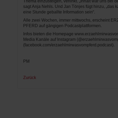
Thema einzusteigen, verlinkt. „Inhalt war uns bei d
sagt Anja Nehls. Und Jan Tönjes fügt hinzu, „das
eine Stunde geballte Information sein“.
Alle zwei Wochen, immer mittwochs, erscheint
PFERD auf gängigen Podcastplattformen.
Infos bieten die Homepage www.erzaehlmirwasvom
Media Kanäle auf Instagram (@erzaehlmirwasvom
(facebook.com/erzaehlmirwasvompferd.podcast).
PM
Zurück