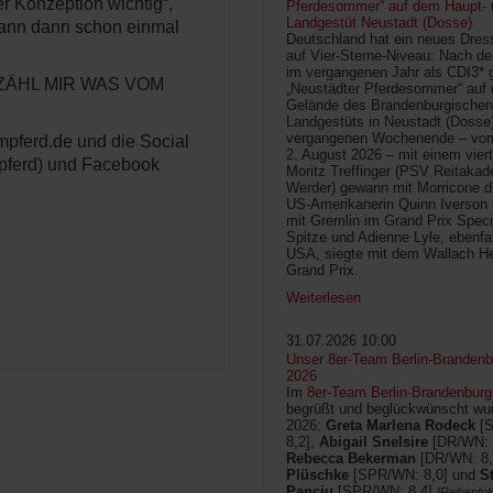
er Konzeption wichtig“,
Pferdesommer“ auf dem Haupt- 
Landgestüt Neustadt (Dosse)
 kann dann schon einmal
Deutschland hat ein neues Dress
auf Vier-Sterne-Niveau: Nach de
im vergangenen Jahr als CDI3* g
 ERZÄHL MIR WAS VOM
„Neustädter Pferdesommer“ auf
Gelände des Brandenburgischen
Landgestüts in Neustadt (Dosse
vergangenen Wochenende – vom 
pferd.de und die Social
2. August 2026 – mit einem vier
pferd) und Facebook
Moritz Treffinger (PSV Reitaka
Werder) gewann mit Morricone di
US-Amerikanerin Quinn Iverson 
mit Gremlin im Grand Prix Speci
Spitze und Adienne Lyle, ebenfa
USA, siegte mit dem Wallach He
Grand Prix.
Weiterlesen
31.07.2026 10:00
Unser 8er-Team Berlin-Brandenbu
2026
Im
8er-Team Berlin-Brandenburg
begrüßt und beglückwünscht wur
2026:
Greta Marlena Rodeck
[
8,2],
Abigail Snelsire
[DR/WN: 
Rebecca Bekerman
[DR/WN: 8,
Plüschke
[SPR/WN: 8,0] und
S
Panciu
[SPR/WN: 8,4]
[Reihenfol