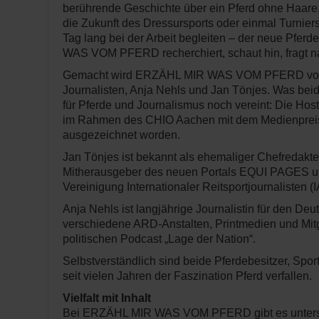
berührende Geschichte über ein Pferd ohne Haare, 
die Zukunft des Dressursports oder einmal Turnie
Tag lang bei der Arbeit begleiten – der neue Pfe
WAS VOM PFERD recherchiert, schaut hin, fragt na
Gemacht wird ERZÄHL MIR WAS VOM PFERD von z
Journalisten, Anja Nehls und Jan Tönjes. Was bei
für Pferde und Journalismus noch vereint: Die Hos
im Rahmen des CHIO Aachen mit dem Medienpreis 
ausgezeichnet worden.
Jan Tönjes ist bekannt als ehemaliger Chefredakteu
Mitherausgeber des neuen Portals EQUI PAGES un
Vereinigung Internationaler Reitsportjournalisten (
Anja Nehls ist langjährige Journalistin für den Deu
verschiedene ARD-Anstalten, Printmedien und Mit
politischen Podcast „Lage der Nation“.
Selbstverständlich sind beide Pferdebesitzer, Spo
seit vielen Jahren der Faszination Pferd verfallen.
Vielfalt mit Inhalt
Bei ERZÄHL MIR WAS VOM PFERD gibt es untersc