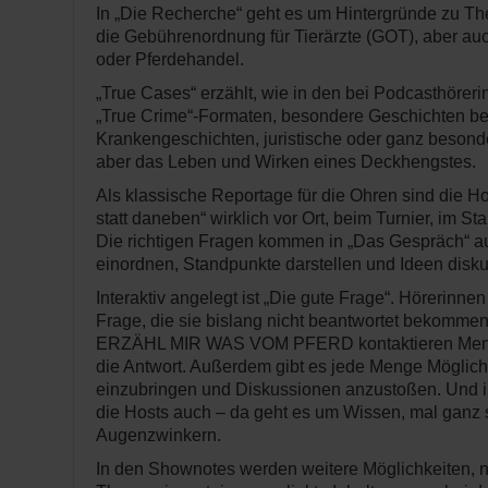
In „Die Recherche“ geht es um Hintergründe zu T
die Gebührenordnung für Tierärzte (GOT), aber a
oder Pferdehandel.
„True Cases“ erzählt, wie in den bei Podcasthöreri
„True Crime“-Formaten, besondere Geschichten be
Krankengeschichten, juristische oder ganz besonde
aber das Leben und Wirken eines Deckhengstes.
Als klassische Reportage für die Ohren sind die Ho
statt daneben“ wirklich vor Ort, beim Turnier, im Stal
Die richtigen Fragen kommen in „Das Gespräch“ au
einordnen, Standpunkte darstellen und Ideen disku
Interaktiv angelegt ist „Die gute Frage“. Hörerinnen
Frage, die sie bislang nicht beantwortet bekomme
ERZÄHL MIR WAS VOM PFERD kontaktieren Mensc
die Antwort. Außerdem gibt es jede Menge Möglich
einzubringen und Diskussionen anzustoßen. Und in
die Hosts auch – da geht es um Wissen, mal ganz 
Augenzwinkern.
In den Shownotes werden weitere Möglichkeiten, no