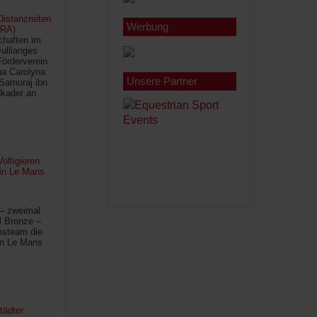
istanzreiten
Werbung
FRA)
chaften im
Jullianges
Förderverein
na Carolyna
Unsere Partner
Samuraj ibn
kader an
oltigieren
 in Le Mans
 – zweimal
l Bronze –
hsteam die
in Le Mans
tädter