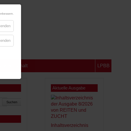
erbessern.
blenden
blenden
chsen-Anhalt
LPBB
Aktuelle Ausgabe
Suchen
Inhaltsverzeichnis