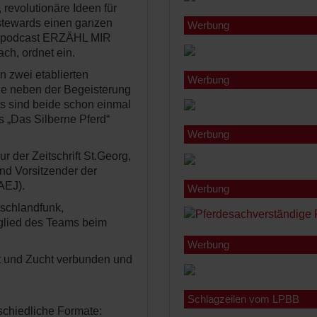
revolutionäre Ideen für
rstewards einen ganzen
Werbung
rdepodcast ERZÄHL MIR
ch, ordnet ein.
wei etablierten
Werbung
de neben der Begeisterung
ts sind beide schon einmal
„Das Silberne Pferd“
Werbung
r der Zeitschrift St.Georg,
d Vorsitzender der
IAEJ).
Werbung
tschlandfunk,
glied des Teams beim
Werbung
rt und Zucht verbunden und
Schlagzeilen vom LPBB
hiedliche Formate: