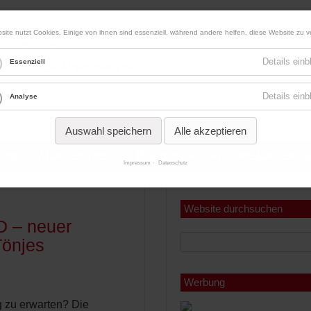
site nutzt Cookies. Einige von ihnen sind essenziell, während andere helfen, diese Website zu v
Werbung
Details ein
Essenziell
Details ein
Analyse
Auswahl speichern
Alle akzeptieren
ermine
Abonnements
Pferdemaps
Ausschreibungen Sa
Impressum
Datenschutz
Miniabonnement
Jahresabonnement
Website durchsuchen
 – neuer
Tönjes
Werbung
g zu erwarten? Die