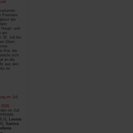
und
urturnier
r Premiere
länzt der
 dem
 Haupt- und
) am
30. Juli bis
ten Stern.
demie
e Kür, die
setzte sich
al an die
lls aus den
lix im
rg im Juli
 2026
den im Juli
SPR/WN:
8,0],
Leonie
0],
Samira
tefania
ge