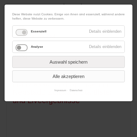
|
|
09. August 2026
Impressum
Kontakt
Datenschutz
Diese Website nutzt Cookies. Einige von ihnen sind essenziell, während andere
helfen, diese Website zu verbessern.
Werbung
Details einblenden
Essenziell
Details einblenden
Analyse
Menü
Auswahl speichern
17.07.2013 16:23
von Redaktion
Alle akzeptieren
LM Dressur und Springen in
Neustadt: Zeitplan, Startlisten
Impressum
Datenschutz
und Liveergebnisse