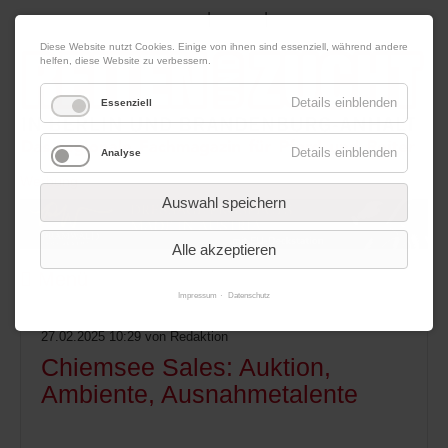
|
|
09. August 2026
Impressum
Kontakt
Datenschutz
Diese Website nutzt Cookies. Einige von ihnen sind essenziell, während andere
helfen, diese Website zu verbessern.
Details einblenden
Essenziell
Details einblenden
Analyse
Werbung
Auswahl speichern
Alle akzeptieren
Menü
Impressum
Datenschutz
27.02.2025 10:29
von Redaktion
Chiemsee Sales: Auktion,
Ambiente, Ausnahmetalente