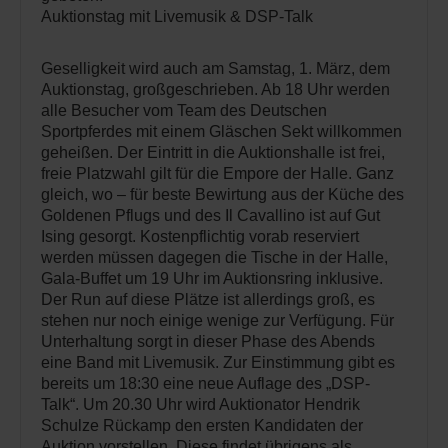
Auktionstag mit Livemusik & DSP-Talk
Geselligkeit wird auch am Samstag, 1. März, dem
Auktionstag, großgeschrieben. Ab 18 Uhr werden
alle Besucher vom Team des Deutschen
Sportpferdes mit einem Gläschen Sekt willkommen
geheißen. Der Eintritt in die Auktionshalle ist frei,
freie Platzwahl gilt für die Empore der Halle. Ganz
gleich, wo – für beste Bewirtung aus der Küche des
Goldenen Pflugs und des Il Cavallino ist auf Gut
Ising gesorgt. Kostenpflichtig vorab reserviert
werden müssen dagegen die Tische in der Halle,
Gala-Buffet um 19 Uhr im Auktionsring inklusive.
Der Run auf diese Plätze ist allerdings groß, es
stehen nur noch einige wenige zur Verfügung. Für
Unterhaltung sorgt in dieser Phase des Abends
eine Band mit Livemusik. Zur Einstimmung gibt es
bereits um 18:30 eine neue Auflage des „DSP-
Talk“. Um 20.30 Uhr wird Auktionator Hendrik
Schulze Rückamp den ersten Kandidaten der
Auktion vorstellen. Diese findet übrigens als