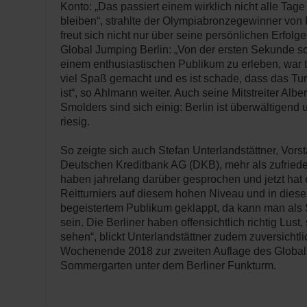
Konto: „Das passiert einem wirklich nicht alle Tage
bleiben“, strahlte der Olympiabronzegewinner von 
freut sich nicht nur über seine persönlichen Erfolg
Global Jumping Berlin: „Von der ersten Sekunde so 
einem enthusiastischen Publikum zu erleben, war t
viel Spaß gemacht und es ist schade, dass das Tur
ist“, so Ahlmann weiter. Auch seine Mitstreiter Albe
Smolders sind sich einig: Berlin ist überwältigend
riesig.
So zeigte sich auch Stefan Unterlandstättner, Vors
Deutschen Kreditbank AG (DKB), mehr als zufriede
haben jahrelang darüber gesprochen und jetzt hat 
Reitturniers auf diesem hohen Niveau und in diese
begeistertem Publikum geklappt, da kann man als 
sein. Die Berliner haben offensichtlich richtig Lust,
sehen“, blickt Unterlandstättner zudem zuversichtlic
Wochenende 2018 zur zweiten Auflage des Global
Sommergarten unter dem Berliner Funkturm.