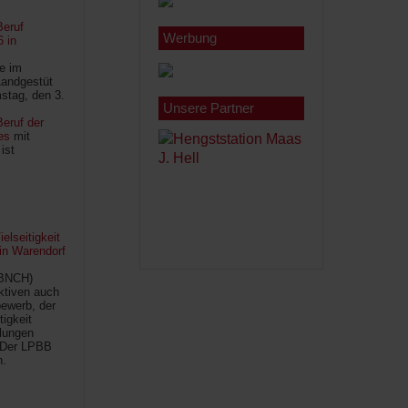
Beruf
Werbung
6 in
le im
Landgestüt
stag, den 3.
Unsere Partner
eruf der
es
mit
ist
lseitigkeit
 in Warendorf
(BNCH)
Aktiven auch
ewerb, der
tigkeit
ilungen
 Der LPBB
n.