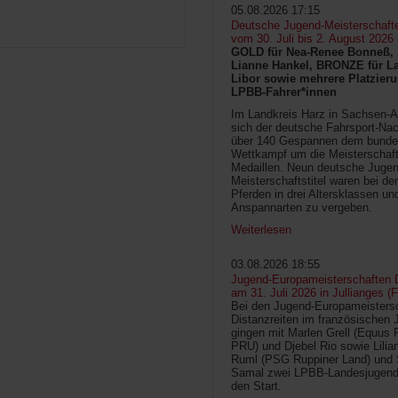
05.08.2026 17:15
Deutsche Jugend-Meisterschaft
vom 30. Juli bis 2. August 2026
GOLD für Nea-Renee Bonneß, 
Lianne Hankel, BRONZE für La
Libor sowie mehrere Platzieru
LPBB-Fahrer*innen
Im Landkreis Harz in Sachsen-An
sich der deutsche Fahrsport-Na
über 140 Gespannen dem bunde
Wettkampf um die Meisterschafts
Medaillen. Neun deutsche Jugen
Meisterschaftstitel waren bei d
Pferden in drei Altersklassen un
Anspannarten zu vergeben.
Weiterlesen
03.08.2026 18:55
Jugend-Europameisterschaften D
am 31. Juli 2026 in Jullianges (
Bei den Jugend-Europameisters
Distanzreiten im französischen 
gingen mit Marlen Grell (Equus 
PRU) und Djebel Rio sowie Lilia
Ruml (PSG Ruppiner Land) und 
Samal zwei LPBB-Landesjugend
den Start.