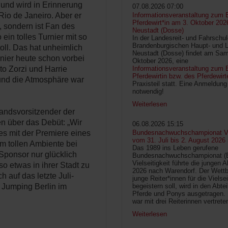
 und wird in Erinnerung
07.08.2026 07:00
Rio de Janeiro. Aber er
Informationsveranstaltung zum 
Pferdewirt*in am 3. Oktober 202
e, sondern ist Fan des
Neustadt (Dosse)
ein tolles Turnier mit so
In der Landesreit- und Fahrschu
Brandenburgischen Haupt- und 
oll. Das hat unheimlich
Neustadt (Dosse) findet am Sam
nier heute schon vorbei
Oktober 2026, eine
rto Zorzi und Harrie
Informationsveranstaltung zum B
Pferdewirtin bzw. des Pferdewirt
 und die Atmosphäre war
Praxisteil statt. Eine Anmeldung 
notwendig!
Weiterlesen
tandsvorsitzender der
n über das Debüt: „Wir
06.08.2026 15:15
es mit der Premiere eines
Bundesnachwuchschampionat Vie
vom 31. Juli bis 2. August 2026
m tollen Ambiente bei
Das 1989 ins Leben gerufene
Sponsor nur glücklich
Bundesnachwuchschampionat 
Vielseitigkeit führte die jungen 
 so etwas in ihrer Stadt zu
2026 nach Warendorf. Der Wettb
h auf das letzte Juli-
junge Reiter*innen für die Vielsei
 Jumping Berlin im
begeistern soll, wird in den Abte
Pferde und Ponys ausgetragen.
war mit drei Reiterinnen vertrete
Weiterlesen