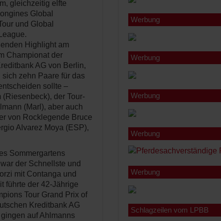
, gleichzeitig elfte
Longines Global
Werbung
our und Global
League.
ßenden Highlight am
m Championat der
Werbung
reditbank AG von Berlin,
n sich zehn Paare für das
entscheiden sollte –
Werbung
(Riesenbeck), der Tour-
lmann (Marl), aber auch
ter von Rocklegende Bruce
ergio Alvarez Moya (ESP),
Werbung
 des Sommergartens
n war der Schnellste und
Werbung
Zorzi mit Contanga und
t führte der 42-Jährige
pions Tour Grand Prix of
eutschen Kreditbank AG
Schlagzeilen vom LPBB
s gingen auf Ahlmanns