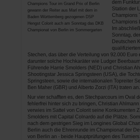
dem Funkturm
Champions Tour im Grand Prix of Berlin
Station der 
gewann der Reiter aus Marl mit dem in
Champions T
Baden Württemberg gezogenen DSP
Champions 
Hengst Colorit auch am Sonntag das DKB
Im abschlie
Championat von Berlin im Sommergarten
Sonntag, de
Deutschen K
qualifizierte
Stechen, das über die Verteilung von 92.000 Euro 
darunter solche Hochkaräter wie Ludger Beerbaum 
Führende Harrie Smolders (NED) und Christian Ah
Shootingstar Jessica Springsteen (USA), die Toch
Springsteen, sowie die internationalen Topreiter S
Ben Maher (GBR) und Alberto Zorzi (ITA) traten an.
Nur vier schafften es, den Stechparcours im Oval
fehlerfrei hinter sich zu bringen, Christian Ahlman
verwies im Sattel von Colorit seine Konkurrenten 
Smolders mit Capital Colnardo auf die Plätze. Somi
nach dem gestrigen Sieg im Longines Global Cham
Berlin auch die Ehrenrunde im Championat der D
von Berlin an - beide Hauptprüfungen des Turnier