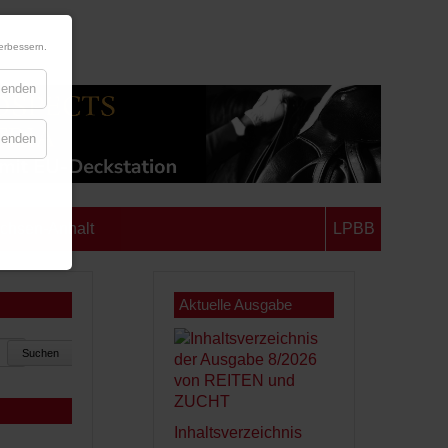
erbessern.
blenden
blenden
chsen-Anhalt
LPBB
Aktuelle Ausgabe
Suchen
Inhaltsverzeichnis