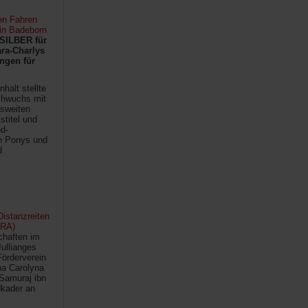
en Fahren
 in Badeborn
SILBER für
ra-Charlys
ngen für
halt stellte
chwuchs mit
sweiten
titel und
d-
en Ponys und
d
istanzreiten
FRA)
chaften im
Jullianges
Förderverein
na Carolyna
Samuraj ibn
kader an