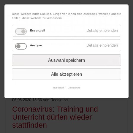
|
|
07. August 2026
Impressum
Kontakt
Datenschutz
Diese Website nutzt Cookies. Einige von ihnen sind essenziell, während andere
helfen, diese Website zu verbessern.
Details einblenden
Essenziell
Details einblenden
Analyse
Werbung
Auswahl speichern
Alle akzeptieren
Menü
Impressum
Datenschutz
06.05.2020 18:36
von Redaktion
Coronavirus: Training und
Unterricht dürfen wieder
stattfinden