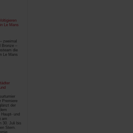
oltigieren
 in Le Mans
 – zweimal
l Bronze –
hsteam die
in Le Mans
tädter
und
urturnier
r Premiere
länzt der
 dem
 Haupt- und
) am
30. Juli bis
ten Stern.
demie