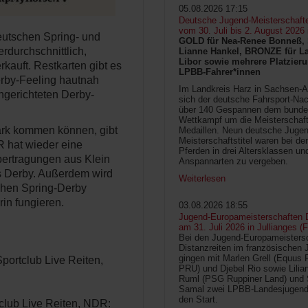
05.08.2026 17:15
Deutsche Jugend-Meisterschaft
vom 30. Juli bis 2. August 2026
eutschen Spring- und
GOLD für Nea-Renee Bonneß, 
durchschnittlich,
Lianne Hankel, BRONZE für La
Libor sowie mehrere Platzieru
rkauft. Restkarten gibt es
LPBB-Fahrer*innen
erby-Feeling hautnah
Im Landkreis Harz in Sachsen-An
ingerichteten Derby-
sich der deutsche Fahrsport-Na
über 140 Gespannen dem bunde
Wettkampf um die Meisterschafts
Park kommen können, gibt
Medaillen. Neun deutsche Jugen
Meisterschaftstitel waren bei d
R hat wieder eine
Pferden in drei Altersklassen un
bertragungen aus Klein
Anspannarten zu vergeben.
s Derby. Außerdem wird
Weiterlesen
hen Spring-Derby
in fungieren.
03.08.2026 18:55
Jugend-Europameisterschaften D
am 31. Juli 2026 in Jullianges (
Bei den Jugend-Europameisters
Distanzreiten im französischen 
gingen mit Marlen Grell (Equus 
portclub Live Reiten,
PRU) und Djebel Rio sowie Lilia
Ruml (PSG Ruppiner Land) und 
Samal zwei LPBB-Landesjugend
den Start.
tclub Live Reiten, NDR: