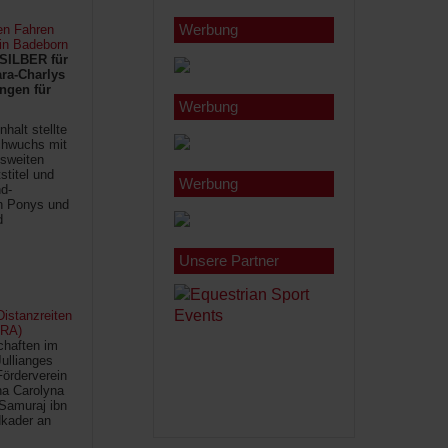
Werbung
en Fahren
 in Badeborn
SILBER für
ra-Charlys
ngen für
Werbung
halt stellte
chwuchs mit
sweiten
titel und
Werbung
d-
en Ponys und
d
Unsere Partner
istanzreiten
FRA)
chaften im
Jullianges
Förderverein
na Carolyna
Samuraj ibn
kader an