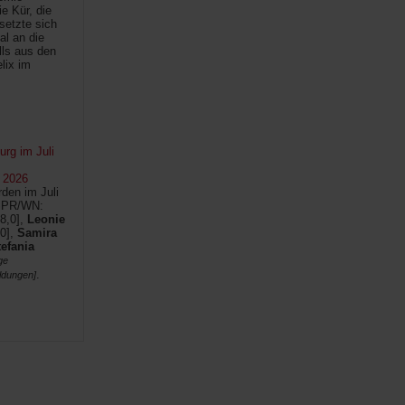
e Kür, die
setzte sich
al an die
lls aus den
lix im
rg im Juli
 2026
den im Juli
SPR/WN:
8,0],
Leonie
0],
Samira
tefania
ge
.
ldungen]