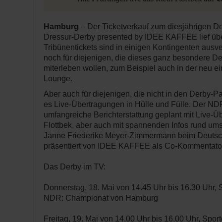
Hamburg
– Der Ticketverkauf zum diesjährigen D
Dressur-Derby presented by IDEE KAFFEE lief über
Tribünentickets sind in einigen Kontingenten ausve
noch für diejenigen, die dieses ganz besondere D
miterleben wollen, zum Beispiel auch in der neu e
Lounge.
Aber auch für diejenigen, die nicht in den Derby-
es Live-Übertragungen in Hülle und Fülle. Der ND
umfangreiche Berichterstattung geplant mit Live-Ü
Flottbek, aber auch mit spannenden Infos rund um
Janne Friederike Meyer-Zimmermann beim Deutsc
präsentiert von IDEE KAFFEE als Co-Kommentator
Das Derby im TV:
Donnerstag, 18. Mai von 14.45 Uhr bis 16.30 Uhr, S
NDR: Championat von Hamburg
Freitag, 19. Mai von 14.00 Uhr bis 16.00 Uhr, Spor