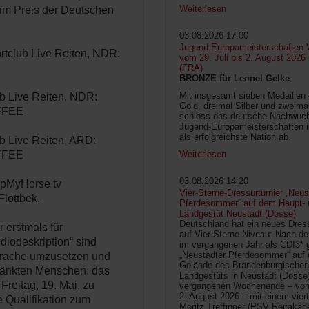
Weiterlesen
im Preis der Deutschen
03.08.2026 17:00
Jugend-Europameisterschaften V
rtclub Live Reiten, NDR:
vom 29. Juli bis 2. August 2026
(FRA)
BRONZE für Leonel Gelke
Mit insgesamt sieben Medaillen
ub Live Reiten, NDR:
Gold, dreimal Silber und zweima
AFFEE
schloss das deutsche Nachwuc
Jugend-Europameisterschaften 
als erfolgreichste Nation ab.
ub Live Reiten, ARD:
AFFEE
Weiterlesen
03.08.2026 14:20
ipMyHorse.tv
Vier-Sterne-Dressurturnier „Neus
lottbek.
Pferdesommer“ auf dem Haupt- 
Landgestüt Neustadt (Dosse)
Deutschland hat ein neues Dress
 erstmals für
auf Vier-Sterne-Niveau: Nach de
diodeskription“ sind
im vergangenen Jahr als CDI3* g
„Neustädter Pferdesommer“ auf
Sprache umzusetzen und
Gelände des Brandenburgischen
hränkten Menschen, das
Landgestüts in Neustadt (Dosse
Freitag, 19. Mai, zu
vergangenen Wochenende – vom 
2. August 2026 – mit einem vier
e Qualifikation zum
Moritz Treffinger (PSV Reitaka