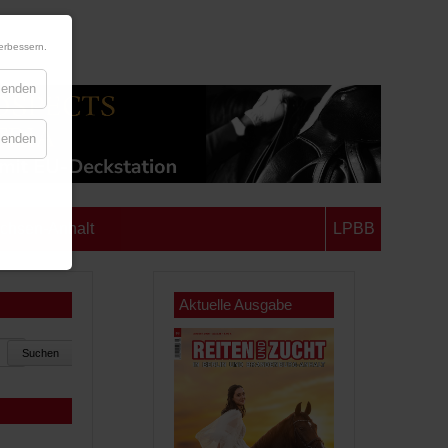
erbessern.
blenden
blenden
chsen-Anhalt
LPBB
Aktuelle Ausgabe
Suchen