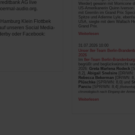
reditbank AG live
Werder) gewann mit Morricone di
US-Amerikanerin Quinn Iverson 
oermal-audio.org.
mit Gremlin im Grand Prix Speci
Spitze und Adienne Lyle, ebenfa
n Hamburg Klein Flottbek
USA, siegte mit dem Wallach He
Grand Prix.
auf unseren Social Media-
derby oder Facebook:
Weiterlesen
31.07.2026 10:00
Unser 8er-Team Berlin-Brandenbu
2026
Im
8er-Team Berlin-Brandenburg
begrüßt und beglückwünscht wur
2026:
Greta Marlena Rodeck
[
8,2],
Abigail Snelsire
[DR/WN: 
Rebecca Bekerman
[DR/WN: 8,
Plüschke
[SPR/WN: 8,0] und
S
Panciu
[SPR/WN: 8,4]
[Reihenfol
chronologisch nach Eingang der Anme
Weiterlesen