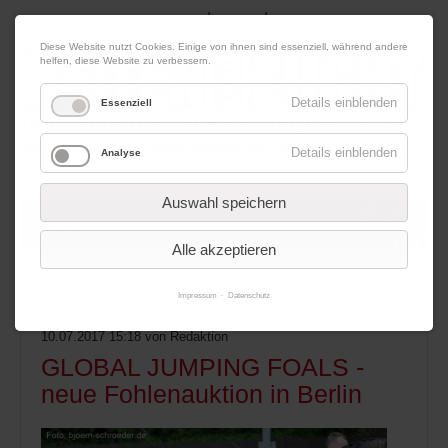
|
|
09. August 2026
Impressum
Kontakt
Datenschutz
Diese Website nutzt Cookies. Einige von ihnen sind essenziell, während andere
helfen, diese Website zu verbessern.
Details einblenden
Essenziell
Details einblenden
Analyse
Werbung
Auswahl speichern
Alle akzeptieren
Menü
Impressum
Datenschutz
10.07.2017 15:18
von Redaktion
GLOBAL JUMPING FOALS -
neue Fohlenauktion in Berlin