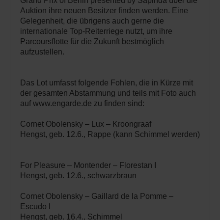
Grand Prix of Berlin presented by Sapinda über die
Auktion ihre neuen Besitzer finden werden. Eine
Gelegenheit, die übrigens auch gerne die
internationale Top-Reiterriege nutzt, um ihre
Parcoursflotte für die Zukunft bestmöglich
aufzustellen.
Das Lot umfasst folgende Fohlen, die in Kürze mit
der gesamten Abstammung und teils mit Foto auch
auf www.engarde.de zu finden sind:
Cornet Obolensky – Lux – Kroongraaf
Hengst, geb. 12.6., Rappe (kann Schimmel werden)
For Pleasure – Montender – Florestan I
Hengst, geb. 12.6., schwarzbraun
Cornet Obolensky – Gaillard de la Pomme –
Escudo l
Hengst, geb. 16.4., Schimmel