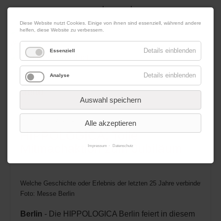
|
|
09. August 2026
Impressum
Kontakt
Datenschutz
Diese Website nutzt Cookies. Einige von ihnen sind essenziell, während andere
helfen, diese Website zu verbessern.
Werbung
Details einblenden
Essenziell
Details einblenden
Analyse
Menü
Auswahl speichern
08.06.2016 09:25
von Redaktion
Alle akzeptieren
HIPPOLOGICA: Tolle
Mitmachaktion zum Jubiläum
Impressum
Datenschutz
Welche Geschichte oder Erlebnis der letzten 25 Jahre verbindet eu
Foto: Messe Berlin
Berlin
- Die HIPPOLOGICA Berlin feiert in diesem