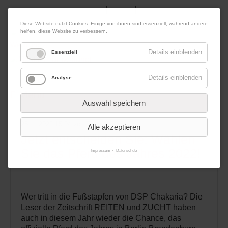
|
|
08. August 2026
Impressum
Kontakt
Datenschutz
Diese Website nutzt Cookies. Einige von ihnen sind essenziell, während andere
helfen, diese Website zu verbessern.
Werbung
Details einblenden
Essenziell
Details einblenden
Analyse
Menü
Auswahl speichern
25.11.2022 15:04
von Redaktion
Alle akzeptieren
Jetzt entscheiden Sie: Wählen
Sie das Pferd des Jahres 2022!
Impressum
Datenschutz
Wer tritt in die Fußstapfen von DSP Chakaria? Die
Leser der Zeitschrift REITEN und ZUCHT haben
auch in diesem Jahr wieder die Chance, das