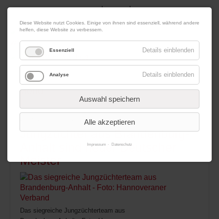
|
|
07. August 2026
Impressum
Kontakt
Datenschutz
Diese Website nutzt Cookies. Einige von ihnen sind essenziell, während andere
helfen, diese Website zu verbessern.
Werbung
Details einblenden
Essenziell
Details einblenden
Analyse
Menü
Auswahl speichern
21.06.2014 15:57
von Redaktion
Alle akzeptieren
Jungzüchter aus Brandenburg-
Anhalt sind neuer Deutscher
Impressum
Datenschutz
Meister
Das siegreiche Jungzüchterteam aus