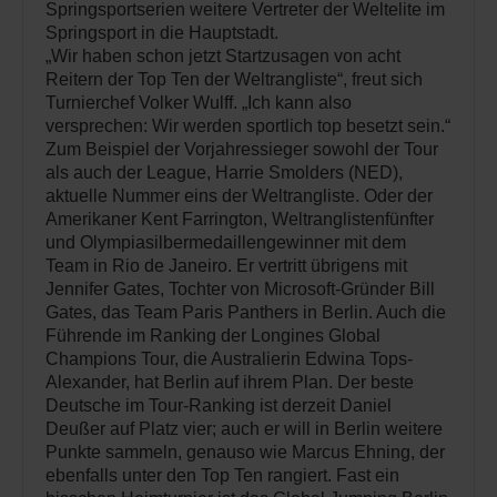
Springsportserien weitere Vertreter der Weltelite im
Springsport in die Hauptstadt.
„Wir haben schon jetzt Startzusagen von acht
Reitern der Top Ten der Weltrangliste“, freut sich
Turnierchef Volker Wulff. „Ich kann also
versprechen: Wir werden sportlich top besetzt sein.“
Zum Beispiel der Vorjahressieger sowohl der Tour
als auch der League, Harrie Smolders (NED),
aktuelle Nummer eins der Weltrangliste. Oder der
Amerikaner Kent Farrington, Weltranglistenfünfter
und Olympiasilbermedaillengewinner mit dem
Team in Rio de Janeiro. Er vertritt übrigens mit
Jennifer Gates, Tochter von Microsoft-Gründer Bill
Gates, das Team Paris Panthers in Berlin. Auch die
Führende im Ranking der Longines Global
Champions Tour, die Australierin Edwina Tops-
Alexander, hat Berlin auf ihrem Plan. Der beste
Deutsche im Tour-Ranking ist derzeit Daniel
Deußer auf Platz vier; auch er will in Berlin weitere
Punkte sammeln, genauso wie Marcus Ehning, der
ebenfalls unter den Top Ten rangiert. Fast ein