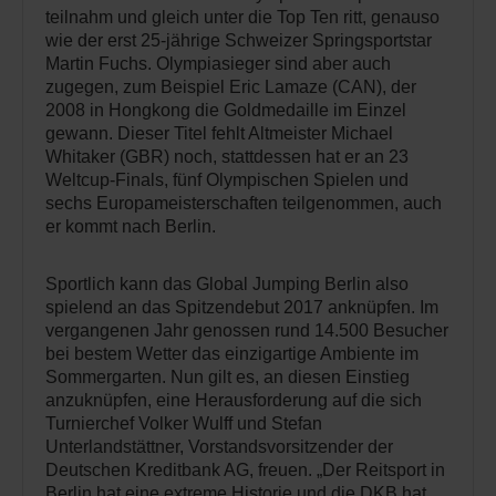
teilnahm und gleich unter die Top Ten ritt, genauso
wie der erst 25-jährige Schweizer Springsportstar
Martin Fuchs. Olympiasieger sind aber auch
zugegen, zum Beispiel Eric Lamaze (CAN), der
2008 in Hongkong die Goldmedaille im Einzel
gewann. Dieser Titel fehlt Altmeister Michael
Whitaker (GBR) noch, stattdessen hat er an 23
Weltcup-Finals, fünf Olympischen Spielen und
sechs Europameisterschaften teilgenommen, auch
er kommt nach Berlin.
Sportlich kann das Global Jumping Berlin also
spielend an das Spitzendebut 2017 anknüpfen. Im
vergangenen Jahr genossen rund 14.500 Besucher
bei bestem Wetter das einzigartige Ambiente im
Sommergarten. Nun gilt es, an diesen Einstieg
anzuknüpfen, eine Herausforderung auf die sich
Turnierchef Volker Wulff und Stefan
Unterlandstättner, Vorstandsvorsitzender der
Deutschen Kreditbank AG, freuen. „Der Reitsport in
Berlin hat eine extreme Historie und die DKB hat