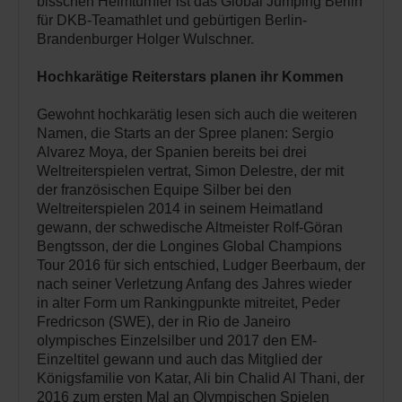
bisschen Heimturnier ist das Global Jumping Berlin
für DKB-Teamathlet und gebürtigen Berlin-
Brandenburger Holger Wulschner.
Hochkarätige Reiterstars planen ihr Kommen
Gewohnt hochkarätig lesen sich auch die weiteren
Namen, die Starts an der Spree planen: Sergio
Alvarez Moya, der Spanien bereits bei drei
Weltreiterspielen vertrat, Simon Delestre, der mit
der französischen Equipe Silber bei den
Weltreiterspielen 2014 in seinem Heimatland
gewann, der schwedische Altmeister Rolf-Göran
Bengtsson, der die Longines Global Champions
Tour 2016 für sich entschied, Ludger Beerbaum, der
nach seiner Verletzung Anfang des Jahres wieder
in alter Form um Rankingpunkte mitreitet, Peder
Fredricson (SWE), der in Rio de Janeiro
olympisches Einzelsilber und 2017 den EM-
Einzeltitel gewann und auch das Mitglied der
Königsfamilie von Katar, Ali bin Chalid Al Thani, der
2016 zum ersten Mal an Olympischen Spielen