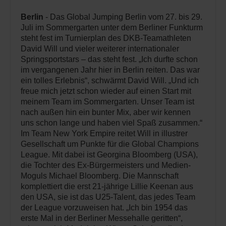
Berlin
- Das Global Jumping Berlin vom 27. bis 29.
Juli im Sommergarten unter dem Berliner Funkturm
steht fest im Turnierplan des DKB-Teamathleten
David Will und vieler weiterer internationaler
Springsportstars – das steht fest. „Ich durfte schon
im vergangenen Jahr hier in Berlin reiten. Das war
ein tolles Erlebnis“, schwärmt David Will. „Und ich
freue mich jetzt schon wieder auf einen Start mit
meinem Team im Sommergarten. Unser Team ist
nach außen hin ein bunter Mix, aber wir kennen
uns schon lange und haben viel Spaß zusammen.“
Im Team New York Empire reitet Will in illustrer
Gesellschaft um Punkte für die Global Champions
League. Mit dabei ist Georgina Bloomberg (USA),
die Tochter des Ex-Bürgermeisters und Medien-
Moguls Michael Bloomberg. Die Mannschaft
komplettiert die erst 21-jährige Lillie Keenan aus
den USA, sie ist das U25-Talent, das jedes Team
der League vorzuweisen hat. „Ich bin 1954 das
erste Mal in der Berliner Messehalle geritten“,