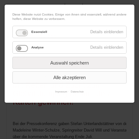
|
|
06. August 2026
Impressum
Kontakt
Datenschutz
Diese Website nutzt Cookies. Einige von ihnen sind essenziell, während andere
helfen, diese Website zu verbessern.
Werbung
Details einblenden
Essenziell
Details einblenden
Analyse
Menü
Auswahl speichern
06.07.2018 10:11
von Redaktion
Alle akzeptieren
Mit Reiten und Zucht zum
Global Jumping Berlin - Jetzt
Impressum
Datenschutz
Karten gewinnen!
Bei der Pressekonferenz gaben Stefan Unterlandstättner von der DKB (v
Madeleine Winter-Schulze, Springreiter David Will und Veranstalter Vol
über die kommende Veranstaltung Ende Juli.