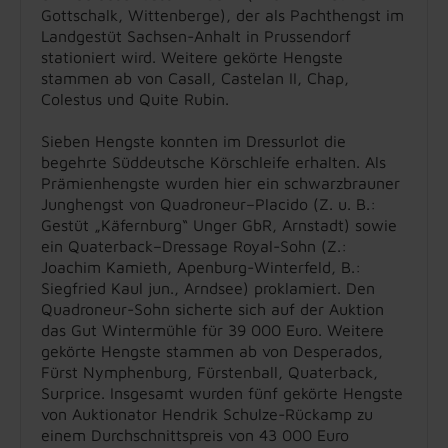
Gottschalk, Wittenberge), der als Pachthengst im
Landgestüt Sachsen-Anhalt in Prussendorf
stationiert wird. Weitere gekörte Hengste
stammen ab von Casall, Castelan II, Chap,
Colestus und Quite Rubin.
Sieben Hengste konnten im Dressurlot die
begehrte Süddeutsche Körschleife erhalten. Als
Prämienhengste wurden hier ein schwarzbrauner
Junghengst von Quadroneur–Placido (Z. u. B.:
Gestüt „Käfernburg“ Unger GbR, Arnstadt) sowie
ein Quaterback–Dressage Royal-Sohn (Z.:
Joachim Kamieth, Apenburg-Winterfeld, B.:
Siegfried Kaul jun., Arndsee) proklamiert. Den
Quadroneur-Sohn sicherte sich auf der Auktion
das Gut Wintermühle für 39 000 Euro. Weitere
gekörte Hengste stammen ab von Desperados,
Fürst Nymphenburg, Fürstenball, Quaterback,
Surprice. Insgesamt wurden fünf gekörte Hengste
von Auktionator Hendrik Schulze-Rückamp zu
einem Durchschnittspreis von 43 000 Euro