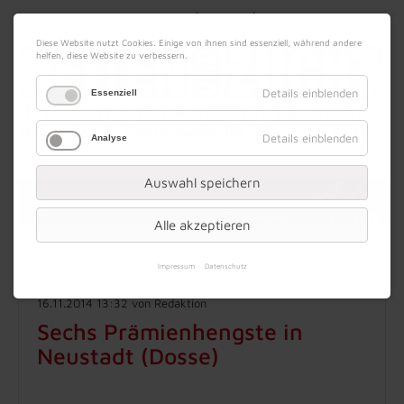
|
|
09. August 2026
Impressum
Kontakt
Datenschutz
Diese Website nutzt Cookies. Einige von ihnen sind essenziell, während andere
helfen, diese Website zu verbessern.
Details einblenden
Essenziell
Details einblenden
Analyse
Werbung
Auswahl speichern
Alle akzeptieren
Menü
Impressum
Datenschutz
16.11.2014 13:32
von Redaktion
Sechs Prämienhengste in
Neustadt (Dosse)