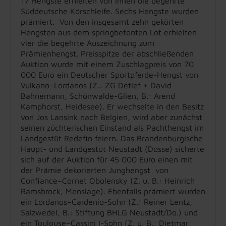
17 Hengste erhielten von ihnen die begehrte
Süddeutsche Körschleife. Sechs Hengste wurden
prämiert. Von den insgesamt zehn gekörten
Hengsten aus dem springbetonten Lot erhielten
vier die begehrte Auszeichnung zum
Prämienhengst. Preisspitze der abschließenden
Auktion wurde mit einem Zuschlagpreis von 70
000 Euro ein Deutscher Sportpferde-Hengst von
Vulkano–Lordanos (Z.: ZG Detlef + David
Bahnemann, Schönwalde-Glien, B.: Arend
Kamphorst, Heidesee). Er wechselte in den Besitz
von Jos Lansink nach Belgien, wird aber zunächst
seinen züchterischen Einstand als Pachthengst im
Landgestüt Redefin feiern. Das Brandenburgische
Haupt- und Landgestüt Neustadt (Dosse) sicherte
sich auf der Auktion für 45 000 Euro einen mit
der Prämie dekorierten Junghengst von
Confiance–Cornet Obolensky (Z. u. B.: Heinrich
Ramsbrock, Menslage). Ebenfalls prämiert wurden
ein Lordanos–Cardenio-Sohn (Z.: Reiner Lentz,
Salzwedel, B.: Stiftung BHLG Neustadt/Do.) und
ein Toulouse–Cassini I-Sohn (Z. u. B.: Dietmar