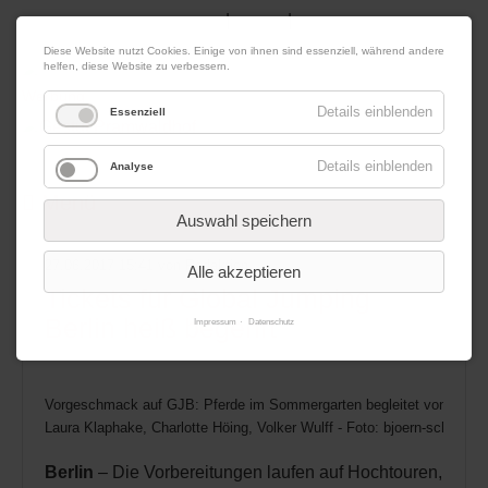
|
|
08. August 2026
Impressum
Kontakt
Datenschutz
Diese Website nutzt Cookies. Einige von ihnen sind essenziell, während andere
helfen, diese Website zu verbessern.
Werbung
Details einblenden
Essenziell
Details einblenden
Analyse
Menü
Auswahl speichern
27.06.2017 15:41
von Redaktion
Alle akzeptieren
Tickets für Global Jumping
Berlin heiß begehrt
Impressum
Datenschutz
Vorgeschmack auf GJB: Pferde im Sommergarten begleitet von Peter 
Laura Klaphake, Charlotte Höing, Volker Wulff - Foto: bjoern-schroeder
Berlin
– Die Vorbereitungen laufen auf Hochtouren,