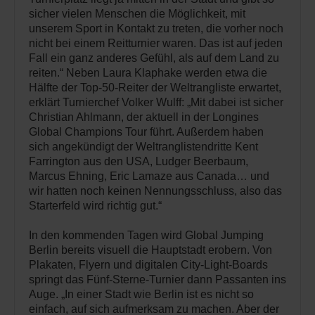
sicher vielen Menschen die Möglichkeit, mit
unserem Sport in Kontakt zu treten, die vorher noch
nicht bei einem Reitturnier waren. Das ist auf jeden
Fall ein ganz anderes Gefühl, als auf dem Land zu
reiten.“ Neben Laura Klaphake werden etwa die
Hälfte der Top-50-Reiter der Weltrangliste erwartet,
erklärt Turnierchef Volker Wulff: „Mit dabei ist sicher
Christian Ahlmann, der aktuell in der Longines
Global Champions Tour führt. Außerdem haben
sich angekündigt der Weltranglistendritte Kent
Farrington aus den USA, Ludger Beerbaum,
Marcus Ehning, Eric Lamaze aus Canada… und
wir hatten noch keinen Nennungsschluss, also das
Starterfeld wird richtig gut.“
In den kommenden Tagen wird Global Jumping
Berlin bereits visuell die Hauptstadt erobern. Von
Plakaten, Flyern und digitalen City-Light-Boards
springt das Fünf-Sterne-Turnier dann Passanten ins
Auge. „In einer Stadt wie Berlin ist es nicht so
einfach, auf sich aufmerksam zu machen. Aber der