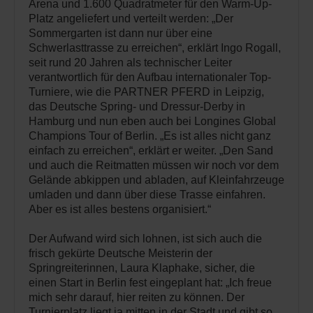
Arena und 1.600 Quadratmeter für den Warm-Up-
Platz angeliefert und verteilt werden: „Der
Sommergarten ist dann nur über eine
Schwerlasttrasse zu erreichen“, erklärt Ingo Rogall,
seit rund 20 Jahren als technischer Leiter
verantwortlich für den Aufbau internationaler Top-
Turniere, wie die PARTNER PFERD in Leipzig,
das Deutsche Spring- und Dressur-Derby in
Hamburg und nun eben auch bei Longines Global
Champions Tour of Berlin. „Es ist alles nicht ganz
einfach zu erreichen“, erklärt er weiter. „Den Sand
und auch die Reitmatten müssen wir noch vor dem
Gelände abkippen und abladen, auf Kleinfahrzeuge
umladen und dann über diese Trasse einfahren.
Aber es ist alles bestens organisiert.“
Der Aufwand wird sich lohnen, ist sich auch die
frisch gekürte Deutsche Meisterin der
Springreiterinnen, Laura Klaphake, sicher, die
einen Start in Berlin fest eingeplant hat: „Ich freue
mich sehr darauf, hier reiten zu können. Der
Turnierplatz liegt ja mitten in der Stadt und gibt so