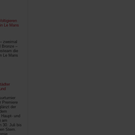
oltigieren
 in Le Mans
 – zweimal
l Bronze –
hsteam die
in Le Mans
tädter
und
urturnier
r Premiere
länzt der
 dem
 Haupt- und
) am
30. Juli bis
ten Stern.
demie