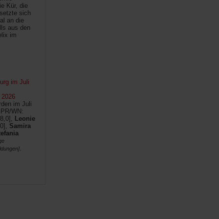
e Kür, die
setzte sich
al an die
lls aus den
lix im
rg im Juli
 2026
den im Juli
SPR/WN:
8,0],
Leonie
0],
Samira
tefania
ge
.
ldungen]