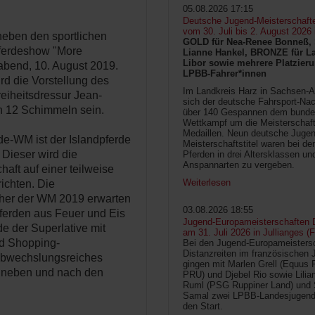
05.08.2026 17:15
Deutsche Jugend-Meisterschaft
vom 30. Juli bis 2. August 2026
neben den sportlichen
GOLD für Nea-Renee Bonneß, 
Pferdeshow "More
Lianne Hankel, BRONZE für La
Libor sowie mehrere Platzieru
bend, 10. August 2019.
LPBB-Fahrer*innen
d die Vorstellung des
Im Landkreis Harz in Sachsen-An
eiheitsdressur Jean-
sich der deutsche Fahrsport-Na
n 12 Schimmeln sein.
über 140 Gespannen dem bunde
Wettkampf um die Meisterschafts
Medaillen. Neun deutsche Jugen
rde-WM ist der Islandpferde
Meisterschaftstitel waren bei d
 Dieser wird die
Pferden in drei Altersklassen un
Anspannarten zu vergeben.
haft auf einer teilweise
Weiterlesen
ichten. Die
her der WM 2019 erwarten
03.08.2026 18:55
ferden aus Feuer und Eis
Jugend-Europameisterschaften D
 der Superlative mit
am 31. Juli 2026 in Jullianges (
nd Shopping-
Bei den Jugend-Europameisters
Distanzreiten im französischen 
abwechslungsreiches
gingen mit Marlen Grell (Equus 
 neben und nach den
PRU) und Djebel Rio sowie Lilia
Ruml (PSG Ruppiner Land) und 
Samal zwei LPBB-Landesjugend
den Start.