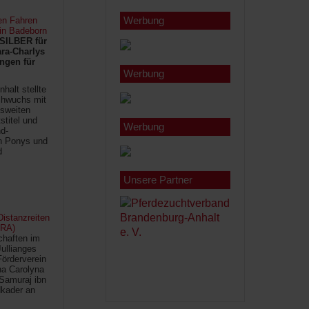
Werbung
en Fahren
 in Badeborn
SILBER für
ra-Charlys
ngen für
Werbung
halt stellte
chwuchs mit
sweiten
titel und
Werbung
d-
en Ponys und
d
Unsere Partner
istanzreiten
FRA)
chaften im
Jullianges
Förderverein
na Carolyna
Samuraj ibn
kader an