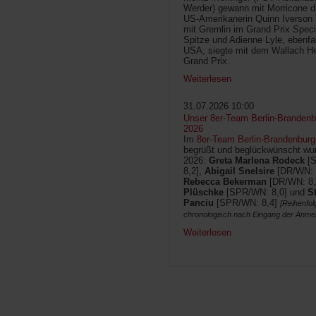
Werder) gewann mit Morricone di
US-Amerikanerin Quinn Iverson 
mit Gremlin im Grand Prix Speci
Spitze und Adienne Lyle, ebenfa
USA, siegte mit dem Wallach He
Grand Prix.
Weiterlesen
31.07.2026 10:00
Unser 8er-Team Berlin-Brandenbu
2026
Im
8er-Team Berlin-Brandenburg
begrüßt und beglückwünscht wur
2026:
Greta Marlena Rodeck
[
8,2],
Abigail Snelsire
[DR/WN: 
Rebecca Bekerman
[DR/WN: 8,
Plüschke
[SPR/WN: 8,0] und
S
Panciu
[SPR/WN: 8,4]
[Reihenfol
chronologisch nach Eingang der Anme
Weiterlesen