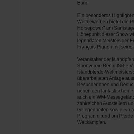
Euro.
Ein besonderes Highlight 
Wettbewerben bietet die 
Horsepower" am Samstaga
Höhepunkt dieser Show wir
legendären Meisters der Fr
François Pignon mit seine
Veranstalter der Islandpfe
Sportverein Berlin ISB e.V.
Islandpferde-Weltmeistersc
überarbeiteten Anlage ausr
Besucherinnen und Besuc
neben den fantastischen P
auch ein WM-Messegelände
zahlreichen Ausstellern u
Gelegenheiten sowie ein 
Programm rund um Pferde
Wettkämpfen.