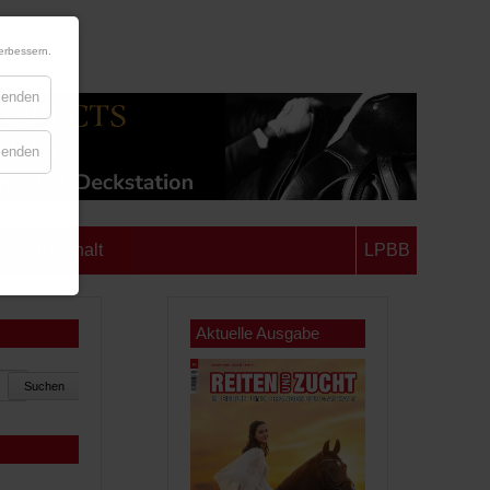
erbessern.
blenden
blenden
chsen-Anhalt
LPBB
Aktuelle Ausgabe
Suchen