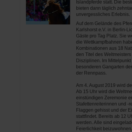
Islandpferde statt. Die bes
bieten dann täglich zehnt
unvergessliches Erlebnis.
Auf dem Gelände des Pferd
Karlshorst e.V. in Berlin-L
Gäste pro Tag Platz. Sie w
die Wettkampfbahnen haben
Kombinationen aus 18 Nat
den Titel des Weltmeisters
Disziplinen. Im Mittelpunk
besonderen Gangarten der 
der Rennpass.
Am 4. August 2019 wird der
Ab 15 Uhr wird die Weltmei
einstündigen Zeremonie erö
Stafettenreiterinnen und -r
Flaggen gehisst und der E
stattfindet. Bereits ab 12 
werden. Alle sind eingela
Feierlichkeit beizuwohnen. 