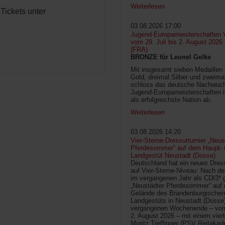
Weiterlesen
Tickets unter
03.08.2026 17:00
Jugend-Europameisterschaften V
vom 29. Juli bis 2. August 2026
(FRA)
BRONZE für Leonel Gelke
Mit insgesamt sieben Medaillen
Gold, dreimal Silber und zweima
schloss das deutsche Nachwuc
Jugend-Europameisterschaften 
als erfolgreichste Nation ab.
Weiterlesen
03.08.2026 14:20
Vier-Sterne-Dressurturnier „Neus
Pferdesommer“ auf dem Haupt- 
Landgestüt Neustadt (Dosse)
Deutschland hat ein neues Dress
auf Vier-Sterne-Niveau: Nach de
im vergangenen Jahr als CDI3* g
„Neustädter Pferdesommer“ auf
Gelände des Brandenburgischen
Landgestüts in Neustadt (Dosse
vergangenen Wochenende – vom 
2. August 2026 – mit einem vier
Moritz Treffinger (PSV Reitaka