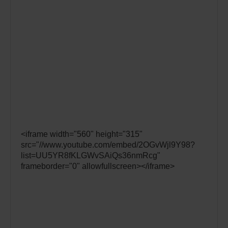
<iframe width="560" height="315"
src="//www.youtube.com/embed/2OGvWjl9Y98?
list=UU5YR8fKLGWvSAiQs36nmRcg"
frameborder="0" allowfullscreen></iframe>