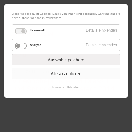
|
|
08. August 2026
Impressum
Kontakt
Datenschutz
Diese Website nutzt Cookies. Einige von ihnen sind essenziell, während andere
helfen, diese Website zu verbessern.
Werbung
Details einblenden
Essenziell
Details einblenden
Analyse
Menü
Auswahl speichern
22.07.2014 09:04
von Redaktion
Alle akzeptieren
Videohöhepunkte LM Dressur
und Springen in Neustadt 2014
Impressum
Datenschutz