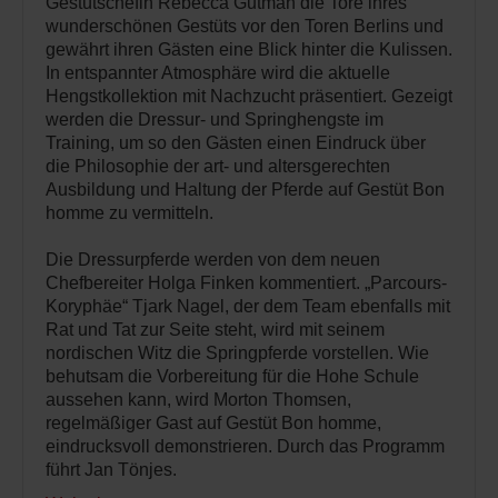
Gestütschefin Rebecca Gutman die Tore ihres
wunderschönen Gestüts vor den Toren Berlins und
gewährt ihren Gästen eine Blick hinter die Kulissen.
In entspannter Atmosphäre wird die aktuelle
Hengstkollektion mit Nachzucht präsentiert. Gezeigt
werden die Dressur- und Springhengste im
Training, um so den Gästen einen Eindruck über
die Philosophie der art- und altersgerechten
Ausbildung und Haltung der Pferde auf Gestüt Bon
homme zu vermitteln.
Die Dressurpferde werden von dem neuen
Chefbereiter Holga Finken kommentiert. „Parcours-
Koryphäe“ Tjark Nagel, der dem Team ebenfalls mit
Rat und Tat zur Seite steht, wird mit seinem
nordischen Witz die Springpferde vorstellen. Wie
behutsam die Vorbereitung für die Hohe Schule
aussehen kann, wird Morton Thomsen,
regelmäßiger Gast auf Gestüt Bon homme,
eindrucksvoll demonstrieren. Durch das Programm
führt Jan Tönjes.