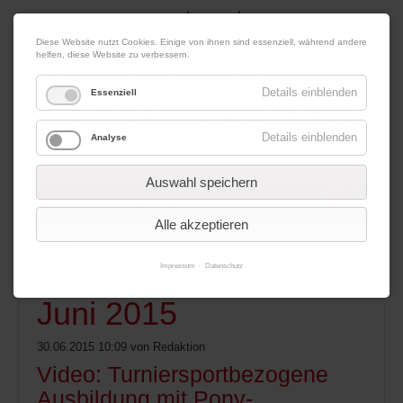
|
|
07. August 2026
Impressum
Kontakt
Datenschutz
Diese Website nutzt Cookies. Einige von ihnen sind essenziell, während andere
helfen, diese Website zu verbessern.
Details einblenden
Essenziell
Details einblenden
Analyse
Werbung
Auswahl speichern
Alle akzeptieren
Menü
Impressum
Datenschutz
Juni 2015
30.06.2015 10:09
von Redaktion
Video: Turniersportbezogene
Ausbildung mit Pony-